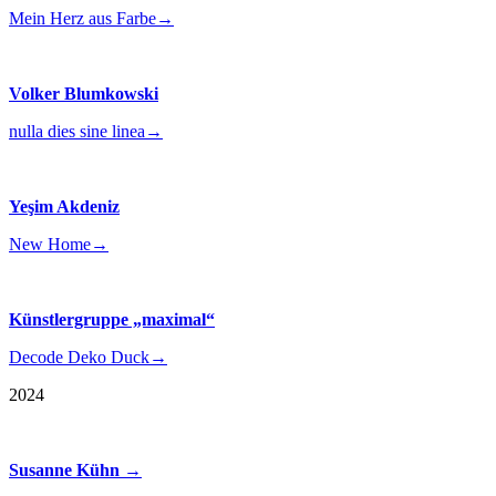
Mein Herz aus Farbe
→
Volker Blumkowski
nulla dies sine linea
→
Yeşim Akdeniz
New Home
→
Künstlergruppe „maximal“
Decode Deko Duck
→
2024
Susanne Kühn
→