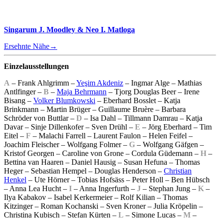
Singarum J. Moodley & Neo I. Matloga
Ersehnte Nähe
→
Einzelausstellungen
A
– Frank Ahlgrimm –
Yeşim Akdeniz
– Ingmar Alge – Mathias
Antlfinger –
B
–
Maja Behrmann
– Tjorg Douglas Beer – Irene
Bisang –
Volker Blumkowski
– Eberhard Bosslet – Katja
Brinkmann – Martin Brüger – Guillaume Bruère – Barbara
Schröder von Buttlar –
D
– Isa Dahl – Tillmann Damrau – Katja
Davar – Sinje Dillenkofer – Sven Drühl –
E
– Jörg Eberhard – Tim
Eitel –
F
– Malachi Farrell – Laurent Faulon – Helen Feifel –
Joachim Fleischer – Wolfgang Folmer –
G
– Wolfgang Gäfgen –
Kristof Georgen – Caroline von Grone – Cordula Güdemann –
H
–
Bettina van Haaren – Daniel Hausig – Susan Hefuna – Thomas
Heger – Sebastian Hempel – Douglas Henderson –
Christian
Henkel
– Ute Hörner – Tobias Hofsäss – Peter Holl – Ben Hübsch
– Anna Lea Hucht –
I
– Anna Ingerfurth –
J
– Stephan Jung –
K
–
Ilya Kabakov – Isabel Kerkermeier – Rolf Kilian – Thomas
Kitzinger – Roman Kochanski – Sven Kroner – Julia Kröpelin –
Christina Kubisch – Stefan Kürten –
L
– Simone Lucas –
M
–