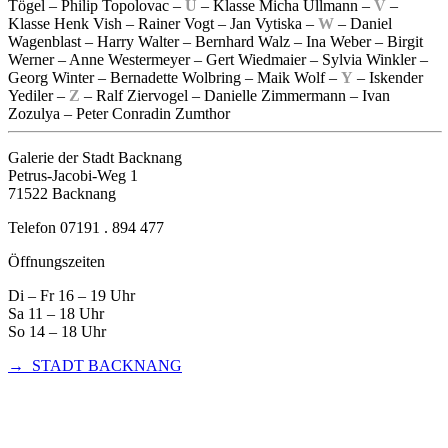
Tögel – Philip Topolovac –
U
– Klasse Micha Ullmann –
V
–
Klasse Henk Vish – Rainer Vogt – Jan Vytiska –
W
– Daniel
Wagenblast – Harry Walter – Bernhard Walz – Ina Weber – Birgit
Werner – Anne Westermeyer – Gert Wiedmaier – Sylvia Winkler –
Georg Winter – Bernadette Wolbring – Maik Wolf –
Y
– Iskender
Yediler –
Z
– Ralf Ziervogel – Danielle Zimmermann – Ivan
Zozulya – Peter Conradin Zumthor
Galerie der Stadt Backnang
Petrus-Jacobi-Weg 1
71522 Backnang
Telefon 07191 . 894 477
Öffnungszeiten
Di – Fr 16 – 19 Uhr
Sa 11 – 18 Uhr
So 14 – 18 Uhr
→ STADT BACKNANG