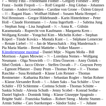
F
– Weiny Fitui – Friedemann Flöther – Gregory Forstner – Jerry
Franz – Isolde Frepoli –
G
– Rolf Giegold – Jörg Globas – Johannes
Gramm – Anders Groenlien – Caroline von Grone – Özlem Günyol
–
H
– Ragani Haas – Wolfhart Hähnel – Susann Maria Hempel –
Nol Hennissen – Gregor Hildebrandt – Karin Hinterleitner – Peter
Holl – Claude Horstmann –
I
– Anna Ingerfurth –
J
– Sabrina Jung
– Stephan Jung – Lisa Junghanß –
K
– Anna K. – Gülsün
Karamustafa – Ruprecht von Kaufmann – Margareta Kern –
Wolfgang Kessler – Yongchul Kim – Michelin Kober – Stephan
Köperl – Tünde Kovács – Mustafa Kunt –
L
– Stéphane Lemercier
– Renate Liebel –
M
– Jan de Maesschalck – Jörg Mandernach –
Pia Maria Martin – Bernd Mattiebe – Volker Maurer –
Künstlergruppe maximal
– Daniel Mijic – Nigatu Molla – Bill
Morrison – Agnes Mrowiec –
N
– Loredana Nemes – Wolfgang
Neumann – Olga Neuwirth –
O
– Ebru Özsecen – Anny Öztürk –
Sibel Öztürk – Jacco Olivier – Steffen Osvath –
P
– Grayson Perry
– Egmont Pflanzer – Dany Prum – Thomas Putze –
R
– Thomas
Raschke – Susa Reinhardt – Klasse Lois Renner – Thomas
Rentmeister – Katharina Richter – Sebastian Rogler – Stefan Rohrer
– Klasse Alexander Roob –
S
– Adam Saks – Saa Schäfer – Uwe
Schäfer – FD Schlemme – Corinna Schnitt – Thomas Schütte –
Saskia Schulz – Alessia Schuth – Jenny Scobel – Konrad Sedlar –
Daniel Sigloch – Dominik Sittig – Klasse Giuseppe Spagnulo –
Brigitte Stahl – Franziska Statkus – Robert Steng – Moritz Stumm –
Armin Subke – Caro Suerkemper – Sándor Szász –
T
– Juliane